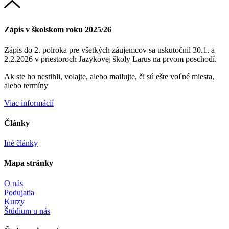
Zápis v školskom roku 2025/26
Zápis do 2. polroka pre všetkých záujemcov sa uskutočnil 30.1. a
2.2.2026 v priestoroch Jazykovej školy Larus na prvom poschodí.
Ak ste ho nestihli, volajte, alebo mailujte, či sú ešte voľné miesta,
alebo termíny
Viac informácií
Články
Iné články
Mapa stránky
O nás
Podujatia
Kurzy
Štúdium u nás