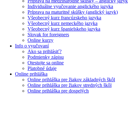
Príprava na medzinárodné skúšky – anglický jazyk
Individuálne vyučovanie anglického jazyka
Príprava na maturitné skúšky (anglický jazyk)
Všeobecný kurz francúzskeho jazyka
Všeobecný kurz nemeckého jazyka
Všeobecný kurz španielskeho jazyka
Slovak for foreigners
Online kurzy
Info o vyučovaní
Ako sa prihlásiť?
Podmienky zápisu
Otestujte sa online
Platobné údaje
Online prihláška
Online prihláška pre žiakov základných škôl
Online prihláška pre žiakov stredných škôl
Online prihláška pre dospelých