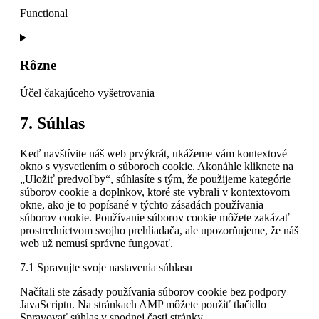
analytics
Functional
Consent
to
service
Rôzne
complianz
Účel čakajúceho vyšetrovania
Consent
7. Súhlas
to
service
Keď navštívite náš web prvýkrát, ukážeme vám kontextové
rôzne
okno s vysvetlením o súboroch cookie. Akonáhle kliknete na
„Uložiť predvoľby“, súhlasíte s tým, že použijeme kategórie
súborov cookie a doplnkov, ktoré ste vybrali v kontextovom
okne, ako je to popísané v týchto zásadách používania
súborov cookie. Používanie súborov cookie môžete zakázať
prostredníctvom svojho prehliadača, ale upozorňujeme, že náš
web už nemusí správne fungovať.
7.1 Spravujte svoje nastavenia súhlasu
Načítali ste zásady používania súborov cookie bez podpory
JavaScriptu. Na stránkach AMP môžete použiť tlačidlo
Spravovať súhlas v spodnej časti stránky.