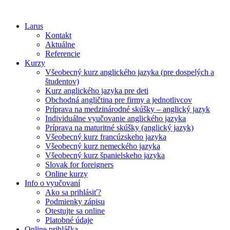
Larus
Kontakt
Aktuálne
Referencie
Kurzy
Všeobecný kurz anglického jazyka (pre dospelých a
študentov)
Kurz anglického jazyka pre deti
Obchodná angličtina pre firmy a jednotlivcov
Príprava na medzinárodné skúšky – anglický jazyk
Individuálne vyučovanie anglického jazyka
Príprava na maturitné skúšky (anglický jazyk)
Všeobecný kurz francúzskeho jazyka
Všeobecný kurz nemeckého jazyka
Všeobecný kurz španielskeho jazyka
Slovak for foreigners
Online kurzy
Info o vyučovaní
Ako sa prihlásiť?
Podmienky zápisu
Otestujte sa online
Platobné údaje
Online prihláška