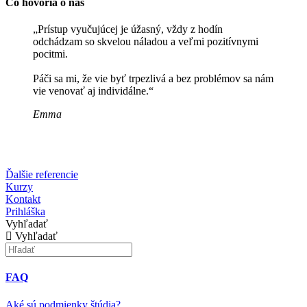
Čo hovoria o nás
„Prístup vyučujúcej je úžasný, vždy z hodín
odchádzam so skvelou náladou a veľmi pozitívnymi
pocitmi.
Páči sa mi, že vie byť trpezlivá a bez problémov sa nám
vie venovať aj individálne.“
Emma
Ďalšie referencie
Kurzy
Kontakt
Prihláška
Vyhľadať
Vyhľadať
FAQ
Aké sú podmienky štúdia?