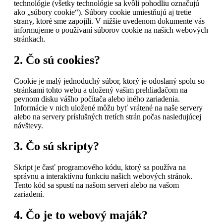
technológie (všetky technológie sa kvôli pohodliu označujú
ako „súbory cookie“). Súbory cookie umiestňujú aj tretie
strany, ktoré sme zapojili. V nižšie uvedenom dokumente vás
informujeme o používaní súborov cookie na našich webových
stránkach.
2. Čo sú cookies?
Cookie je malý jednoduchý súbor, ktorý je odoslaný spolu so
stránkami tohto webu a uložený vašim prehliadačom na
pevnom disku vášho počítača alebo iného zariadenia.
Informácie v nich uložené môžu byť vrátené na naše servery
alebo na servery príslušných tretích strán počas nasledujúcej
návštevy.
3. Čo sú skripty?
Skript je časť programového kódu, ktorý sa používa na
správnu a interaktívnu funkciu našich webových stránok.
Tento kód sa spustí na našom serveri alebo na vašom
zariadení.
4. Čo je to webový maják?