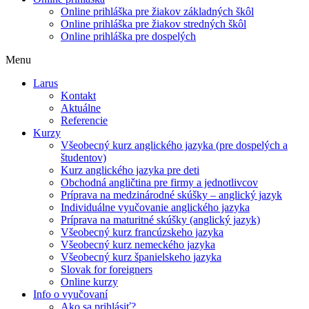
Online prihláška pre žiakov základných škôl
Online prihláška pre žiakov stredných škôl
Online prihláška pre dospelých
Menu
Larus
Kontakt
Aktuálne
Referencie
Kurzy
Všeobecný kurz anglického jazyka (pre dospelých a
študentov)
Kurz anglického jazyka pre deti
Obchodná angličtina pre firmy a jednotlivcov
Príprava na medzinárodné skúšky – anglický jazyk
Individuálne vyučovanie anglického jazyka
Príprava na maturitné skúšky (anglický jazyk)
Všeobecný kurz francúzskeho jazyka
Všeobecný kurz nemeckého jazyka
Všeobecný kurz španielskeho jazyka
Slovak for foreigners
Online kurzy
Info o vyučovaní
Ako sa prihlásiť?