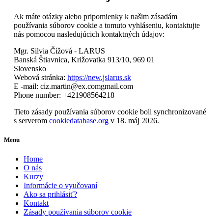
Ak máte otázky alebo pripomienky k našim zásadám
používania súborov cookie a tomuto vyhláseniu, kontaktujte
nás pomocou nasledujúcich kontaktných údajov:
Mgr. Silvia Čížová - LARUS
Banská Štiavnica, Križovatka 913/10, 969 01
Slovensko
Webová stránka:
https://new.jslarus.sk
E -mail:
ciz.martin@
ex.com
gmail.com
Phone number: +421908564218
Tieto zásady používania súborov cookie boli synchronizované
s serverom
cookiedatabase.org
v 18. máj 2026.
Menu
Home
O nás
Kurzy
Informácie o vyučovaní
Ako sa prihlásiť?
Kontakt
Zásady používania súborov cookie