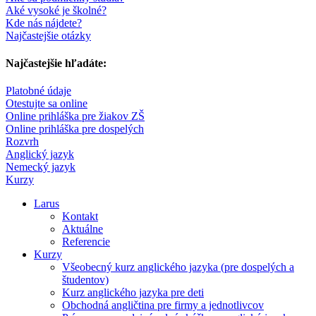
Aké vysoké je školné?
Kde nás nájdete?
Najčastejšie otázky
Najčastejšie hľadáte:
Platobné údaje
Otestujte sa online
Online prihláška pre žiakov ZŠ
Online prihláška pre dospelých
Rozvrh
Anglický jazyk
Nemecký jazyk
Kurzy
Larus
Kontakt
Aktuálne
Referencie
Kurzy
Všeobecný kurz anglického jazyka (pre dospelých a
študentov)
Kurz anglického jazyka pre deti
Obchodná angličtina pre firmy a jednotlivcov