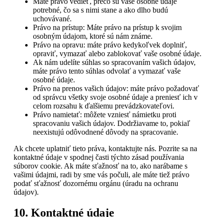
Máte právo vedieť, prečo sú vaše osobné údaje
potrebné, čo sa s nimi stane a ako dlho budú
uchovávané.
Právo na prístup: Máte právo na prístup k svojim
osobným údajom, ktoré sú nám známe.
Právo na opravu: máte právo kedykoľvek doplniť,
opraviť, vymazať alebo zablokovať vaše osobné údaje.
Ak nám udelíte súhlas so spracovaním vašich údajov,
máte právo tento súhlas odvolať a vymazať vaše
osobné údaje.
Právo na prenos vašich údajov: máte právo požadovať
od správcu všetky svoje osobné údaje a preniesť ich v
celom rozsahu k ďalšiemu prevádzkovateľovi.
Právo namietať: môžete vzniesť námietku proti
spracovaniu vašich údajov. Dodržiavame to, pokiaľ
neexistujú odôvodnené dôvody na spracovanie.
Ak chcete uplatniť tieto práva, kontaktujte nás. Pozrite sa na
kontaktné údaje v spodnej časti týchto zásad používania
súborov cookie. Ak máte sťažnosť na to, ako narábame s
vašimi údajmi, radi by sme vás počuli, ale máte tiež právo
podať sťažnosť dozornému orgánu (úradu na ochranu
údajov).
10. Kontaktné údaje