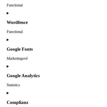
Functional
Consent
to
service
Wordfence
wordpress
Functional
Consent
to
service
Google Fonts
wordfence
Marketingové
Consent
to
service
Google Analytics
google-
fonts
Statistics
Consent
to
service
Complianz
google-