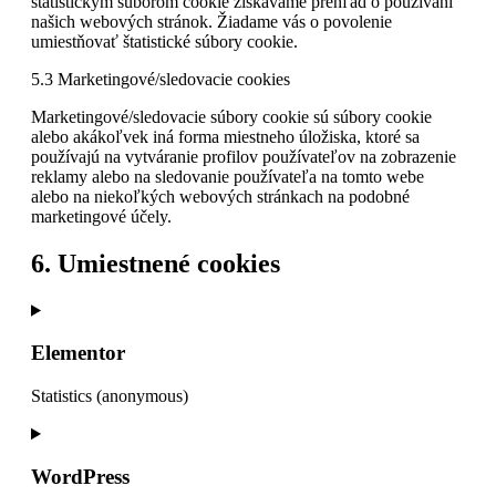
štatistickým súborom cookie získavame prehľad o používaní
našich webových stránok. Žiadame vás o povolenie
umiestňovať štatistické súbory cookie.
5.3 Marketingové/sledovacie cookies
Marketingové/sledovacie súbory cookie sú súbory cookie
alebo akákoľvek iná forma miestneho úložiska, ktoré sa
používajú na vytváranie profilov používateľov na zobrazenie
reklamy alebo na sledovanie používateľa na tomto webe
alebo na niekoľkých webových stránkach na podobné
marketingové účely.
6. Umiestnené cookies
Elementor
Statistics (anonymous)
Consent
to
service
WordPress
elementor