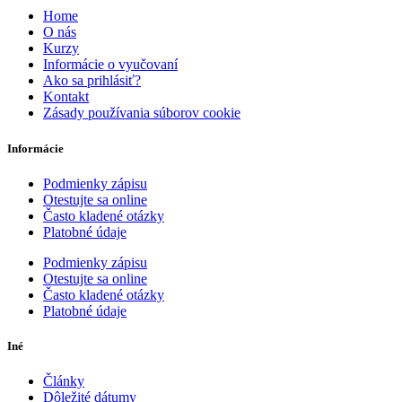
Home
O nás
Kurzy
Informácie o vyučovaní
Ako sa prihlásiť?
Kontakt
Zásady používania súborov cookie
Informácie
Podmienky zápisu
Otestujte sa online
Často kladené otázky
Platobné údaje
Podmienky zápisu
Otestujte sa online
Často kladené otázky
Platobné údaje
Iné
Články
Dôležité dátumy